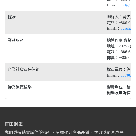
Email：
hrd@quin
採購
聯絡人：黃先生
電話：+886-6-57
Email：
purchase
業務服務
總管理處 聯絡
地址：70255
電話：+886-6-26
傳真：+886-6-26
企業社會責任信箱
權責單位：管理
Email：
u870600
從業道德檢舉
權責單位：稽核
檢舉及申訴信箱
官田鋼鐵
我們秉持踏實誠信的精神，持續提升產品品質，致力滿足客戶需