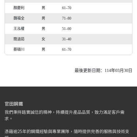
顏慶利
男
61–70
魏福全
男
71–80
王泓權
男
51–60
簡涵茹
女
31–40
蔡碩川
男
61–70
最後更新日期：114年03月30日
官田鋼鐵
我們秉持踏實誠信的精神，持續提升產品品質，致力滿足客戶需
求。
憑藉逾25年的鋼鐵經驗與專業團隊，隨時提供完善的服務與技術支