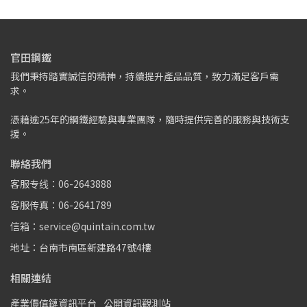
官田鋼鐵
我們秉持踏實誠信的精神，持續提升產品品質，致力滿足客戶需
求。
憑藉逾25年的鋼鐵經驗與專業團隊，隨時提供完善的服務與技術支
援。
聯絡我們
客服专线：06-2643888
客服传真：06-2641789
信箱：service@quintain.com.tw
地址：台南市南區新建路47號4樓
相關連結
產業價值鏈資訊平台
公開資訊觀測站